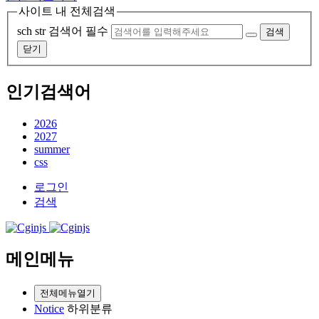
사이트 내 전체검색
sch str
검색어 필수
검색
닫기
인기검색어
2026
2027
summer
css
로그인
검색
메인메뉴
전체메뉴열기
Notice
하위분류