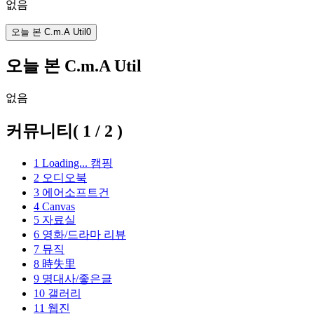
없음
오늘 본 C.m.A Util
0
오늘 본 C.m.A Util
없음
커뮤니티
(
1
/
2
)
1
Loading...
캠핑
2
오디오북
3
에어소프트건
4
Canvas
5
자료실
6
영화/드라마 리뷰
7
뮤직
8
時失里
9
명대사/좋은글
10
갤러리
11
웹진