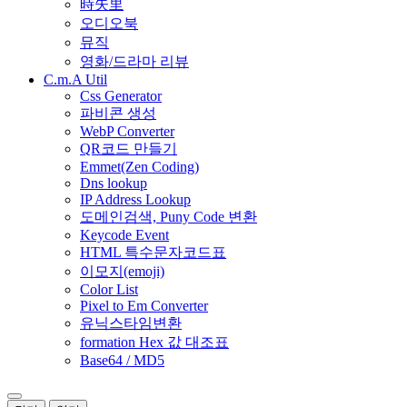
時失里
오디오북
뮤직
영화/드라마 리뷰
C.m.A Util
Css Generator
파비콘 생성
WebP Converter
QR코드 만들기
Emmet(Zen Coding)
Dns lookup
IP Address Lookup
도메인검색, Puny Code 변환
Keycode Event
HTML 특수문자코드표
이모지(emoji)
Color List
Pixel to Em Converter
유닉스타임변환
formation Hex 값 대조표
Base64 / MD5