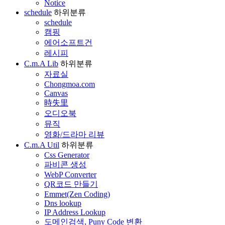
Notice
schedule
하위분류
schedule
캠핑
에어소프트건
레시피
C.m.A Lib
하위분류
자료실
Chongmoa.com
Canvas
時失里
오디오북
뮤직
영화/드라마 리뷰
C.m.A Util
하위분류
Css Generator
파비콘 생성
WebP Converter
QR코드 만들기
Emmet(Zen Coding)
Dns lookup
IP Address Lookup
도메인검색, Puny Code 변환