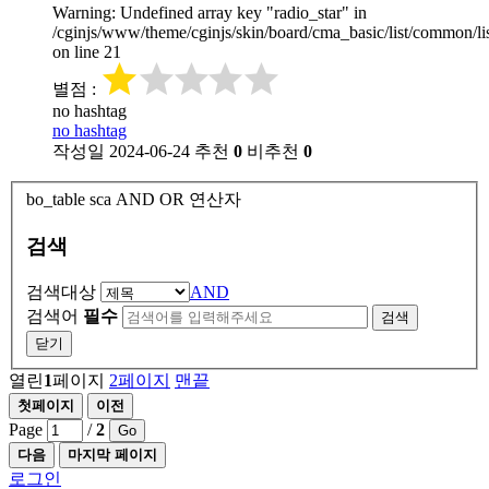
Warning: Undefined array key "radio_star" in
/cginjs/www/theme/cginjs/skin/board/cma_basic/list/common/lis
on line 21
별점
:
no hashtag
no hashtag
작성일
2024-06-24
추천
0
비추천
0
bo_table
sca
AND OR 연산자
검색
검색대상
AND
검색어
필수
검색
닫기
열린
1
페이지
2
페이지
맨끝
첫페이지
이전
Page
/
2
Go
다음
마지막 페이지
로그인