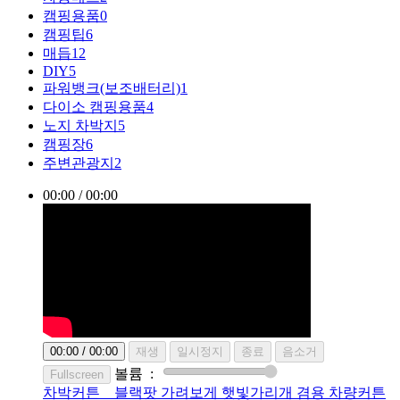
캠핑용품
0
캠핑팁
6
매듭
12
DIY
5
파워뱅크(보조배터리)
1
다이소 캠핑용품
4
노지 차박지
5
캠핑장
6
주변관광지
2
00:00
/
00:00
00:00
/
00:00
재생
일시정지
종료
음소거
볼륨
:
Fullscreen
차박커튼
블랙팟 가려보게 햇빛가리개 겸용 차량커튼