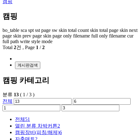
캠핑
캠핑
bo_table
sca
spt
sst
page
sw
skin total count
skin total page
skin next
page
skin prev page
skin page
only filename
full only filename
cur
full path
write style mode
Total
2
건
, Page
1
/
2
게시판검색
캠핑 카테고리
분류
13
(
1
/
3
)
전체
전체
51
열린 분류
차박커튼
2
캠핑장비(피칭/해제)
6
자충매트
2