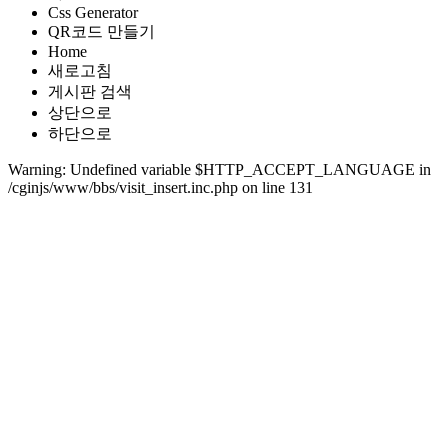
Css Generator
QR코드 만들기
Home
새로고침
게시판 검색
상단으로
하단으로
Warning: Undefined variable $HTTP_ACCEPT_LANGUAGE in
/cginjs/www/bbs/visit_insert.inc.php on line 131