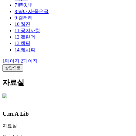
7
時失里
8
명대사/좋은글
9
갤러리
10
웹진
11
공지사항
12
캘린더
13
캠핑
14
레시피
1
페이지
2
페이지
상단으로
자료실
C.m.A Lib
자료실