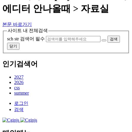
에디터 안나올때 > 자료실
본문 바로가기
사이트 내 전체검색
sch str
검색어 필수
검색
닫기
인기검색어
2027
2026
css
summer
로그인
검색