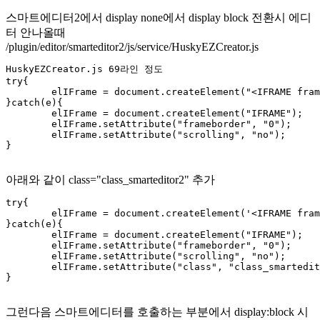
스마트에디터2에서 display none에서 display block 전환시 에디
터 안나올때
/plugin/editor/smarteditor2/js/service/HuskyEZCreator.js
HuskyEZCreator.js 69라인 정도

try{

	elIFrame = document.createElement("<IFRAME frameborder=0 scrolling=no>");

}catch(e){

	elIFrame = document.createElement("IFRAME");

	elIFrame.setAttribute("frameborder", "0");

	elIFrame.setAttribute("scrolling", "no");

}
아래와 같이 class="class_smarteditor2" 추가
try{

	elIFrame = document.createElement('<IFRAME frameborder="0" scrolling="no" class="class_smarteditor2">');

}catch(e){

	elIFrame = document.createElement("IFRAME");

	elIFrame.setAttribute("frameborder", "0");

	elIFrame.setAttribute("scrolling", "no");

	elIFrame.setAttribute("class", "class_smarteditor2");

}
그런다음 스마트에디터를 호출하는 부분에서 display:block 시