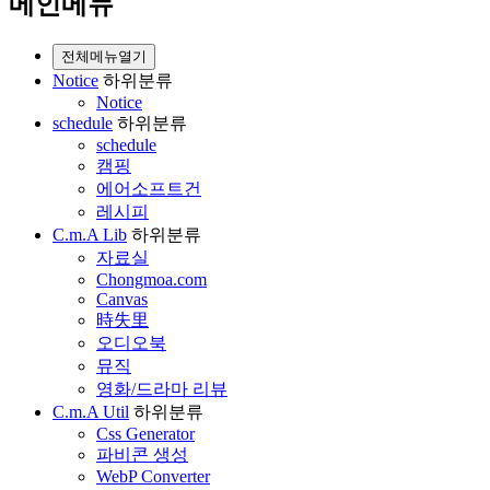
메인메뉴
전체메뉴열기
Notice
하위분류
Notice
schedule
하위분류
schedule
캠핑
에어소프트건
레시피
C.m.A Lib
하위분류
자료실
Chongmoa.com
Canvas
時失里
오디오북
뮤직
영화/드라마 리뷰
C.m.A Util
하위분류
Css Generator
파비콘 생성
WebP Converter