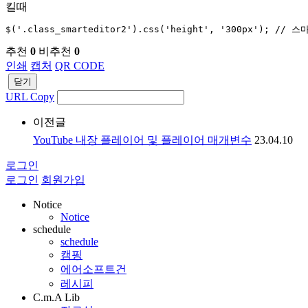
킬때
$('.class_smarteditor2').css('height', '300px'); //
추천
0
비추천
0
인쇄
캡처
QR CODE
닫기
URL Copy
이전글
YouTube 내장 플레이어 및 플레이어 매개변수
23.04.10
로그인
로그인
회원가입
Notice
Notice
schedule
schedule
캠핑
에어소프트건
레시피
C.m.A Lib