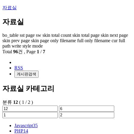
자료실
자료실
bo_table
sst
page
sw
skin total count
skin total page
skin next page
skin prev page
skin page
only filename
full only filename
cur full
path
write style mode
Total
96
건
, Page
1
/
7
RSS
게시판검색
자료실 카테고리
분류
12
(
1
/
2
)
Javascript
35
PHP
14