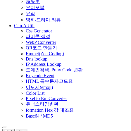
時失里
오디오북
뮤직
영화/드라마 리뷰
C.m.A Util
Css Generator
파비콘 생성
WebP Converter
QR코드 만들기
Emmet(Zen Coding)
Dns lookup
IP Address Lookup
도메인검색, Puny Code 변환
Keycode Event
HTML 특수문자코드표
이모지(emoji)
Color List
Pixel to Em Converter
유닉스타임변환
formation Hex 값 대조표
Base64 / MD5