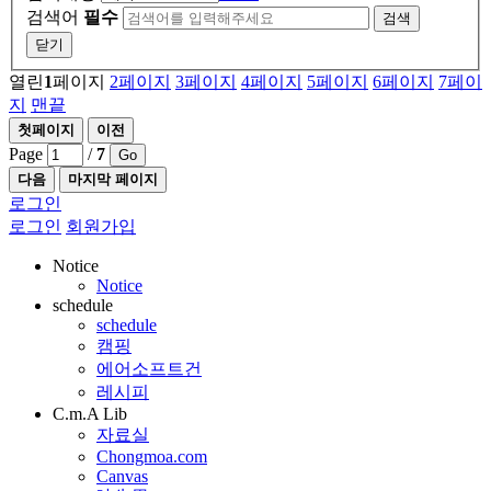
검색어
필수
검색
닫기
열린
1
페이지
2
페이지
3
페이지
4
페이지
5
페이지
6
페이지
7
페이
지
맨끝
첫페이지
이전
Page
/
7
Go
다음
마지막 페이지
로그인
로그인
회원가입
Notice
Notice
schedule
schedule
캠핑
에어소프트건
레시피
C.m.A Lib
자료실
Chongmoa.com
Canvas