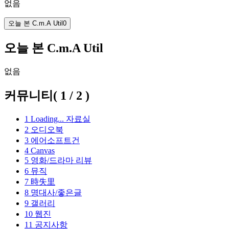
없음
오늘 본 C.m.A Util
0
오늘 본 C.m.A Util
없음
커뮤니티
(
1
/
2
)
1
Loading...
자료실
2
오디오북
3
에어소프트건
4
Canvas
5
영화/드라마 리뷰
6
뮤직
7
時失里
8
명대사/좋은글
9
갤러리
10
웹진
11
공지사항