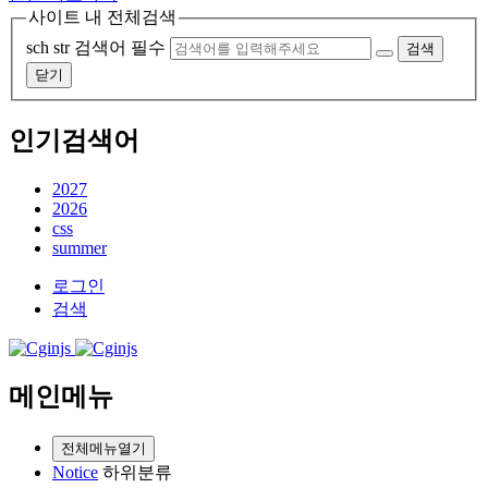
사이트 내 전체검색
sch str
검색어 필수
검색
닫기
인기검색어
2027
2026
css
summer
로그인
검색
메인메뉴
전체메뉴열기
Notice
하위분류