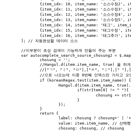
		{item_idx: 10, item_name: '소스수정2', item_icon: 'html'}, 

		{item_idx: 11, item_name: '소스수정3', item_icon: 'html'}, 

		{item_idx: 12, item_name: '소스수정4', item_icon: 'html'}, 

		{item_idx: 13, item_name: '소스수정5', item_icon: 'html'}, 

		{item_idx: 14, item_name: '태그', item_icon: 'html'}, 

		{item_idx: 15, item_name: '태그수정', item_icon: 'html'},

		{item_idx: 16, item_name: '태그추가', item_icon: 'html'}

	]; // 자동완성할 데이터 소스

	//이부분이 초성 검색이 가능하게 만들어 주는 부분

	var autocomplete_search_source_chosung2 = $.map(autocomplete_search_source2, function(item, idx) {

		chosung = '';

		//Hangul.d(item.item_name, true) 을 하게 되면 item이 분해가 되어서 

		//["ㄱ", "ㅣ", "ㅁ"],["ㅊ", "ㅣ"],[" "],["ㅂ", "ㅗ", "ㄲ"],["ㅇ", "ㅡ", "ㅁ"],["ㅂ", "ㅏ", "ㅂ"]

		//으로 나오는데 이중 0번째 인덱스만 가지고 오면 초성이다.

		if (koreanRegex.test(item.item_name)) { /* 한글이 포함되어 있는지 체크 */ 

			Hangul.d(item.item_name, true).forEach(function(strItem, index) {

				if(strItem[0] != " "){ //띄어 쓰기가 아니면

					chosung += strItem[0];//초성 추가

				}

			});

		}

		return {

			label: chosung ? chosung+' | '+item.item_name : item.item_name, // 실제 검색어랑 비교 대상 : 자동완성창에 표시되는 데이터

			value: item.item_name, // 선택했을때 input박스에 입력되는 데이터

			chosung: chosung, // chosung
