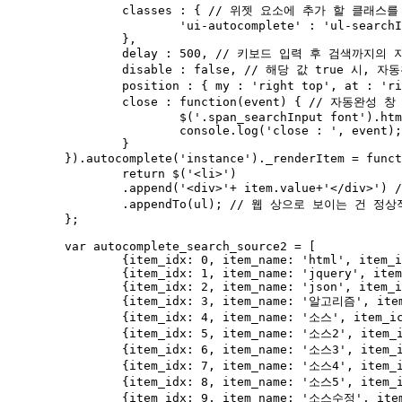
		classes : { // 위젯 요소에 추가 할 클래스를 지정( 일반적 'ui-autocomplete' : 'highlight')

			'ui-autocomplete' : 'ul-searchInput'

		},

		delay : 500, // 키보드 입력 후 검색까지의 지연 시간(ms) (기본값: 300).

		disable : false, // 해당 값 true 시, 자동완성 기능 꺼짐

		position : { my : 'right top', at : 'right bottom'}, // 제안 메뉴의 위치를 식별

		close : function(event) { // 자동완성 창 닫아질 때의 이벤트

			$('.span_searchInput font').html('');

			console.log('close : ', event);

		}

	}).autocomplete('instance')._renderItem = function(ul, item ) { /* jQuery UI Autocomplete 위젯의 기본 목록 렌더링 방식을 사용자 정의(Customize)할 때 사용하는 핵심 메서드 */

		return $('<li>')

		.append('<div>'+ item.value+'</div>') /* HTML 커스터마이징 */

		.appendTo(ul); // 웹 상으로 보이는 건 정상적인 "소스" 인데 내부에서는 ㅅㅅ | 소스 에서 검색

	};

	var autocomplete_search_source2 = [

		{item_idx: 0, item_name: 'html', item_icon: 'html'}, 

		{item_idx: 1, item_name: 'jquery', item_icon: 'html'}, 

		{item_idx: 2, item_name: 'json', item_icon: 'html'}, 

		{item_idx: 3, item_name: '알고리즘', item_icon: 'html'}, 

		{item_idx: 4, item_name: '소스', item_icon: 'html'}, 

		{item_idx: 5, item_name: '소스2', item_icon: 'html'}, 

		{item_idx: 6, item_name: '소스3', item_icon: 'html'}, 

		{item_idx: 7, item_name: '소스4', item_icon: 'html'}, 

		{item_idx: 8, item_name: '소스5', item_icon: 'html'}, 

		{item_idx: 9, item_name: '소스수정', item_icon: 'html'}, 
