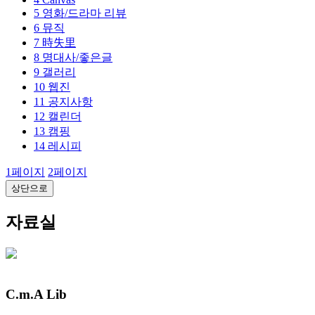
5
영화/드라마 리뷰
6
뮤직
7
時失里
8
명대사/좋은글
9
갤러리
10
웹진
11
공지사항
12
캘린더
13
캠핑
14
레시피
1
페이지
2
페이지
상단으로
자료실
C.m.A Lib