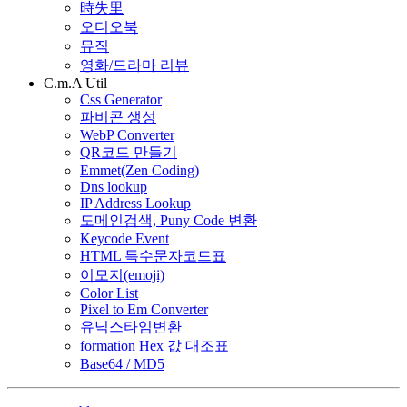
時失里
오디오북
뮤직
영화/드라마 리뷰
C.m.A Util
Css Generator
파비콘 생성
WebP Converter
QR코드 만들기
Emmet(Zen Coding)
Dns lookup
IP Address Lookup
도메인검색, Puny Code 변환
Keycode Event
HTML 특수문자코드표
이모지(emoji)
Color List
Pixel to Em Converter
유닉스타임변환
formation Hex 값 대조표
Base64 / MD5