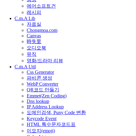
에어소프트건
레시피
C.m.A Lib
자료실
Chongmoa.com
Canvas
時失里
오디오북
뮤직
영화/드라마 리뷰
C.m.A Util
Css Generator
파비콘 생성
WebP Converter
QR코드 만들기
Emmet(Zen Coding)
Dns lookup
IP Address Lookup
도메인검색, Puny Code 변환
Keycode Event
HTML 특수문자코드표
이모지(emoji)