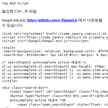
Tag And Script
필요한 CSS , JS 파일
hangul.min.js는
https://github.com/e-/Hangul.js
에서 다운받을
수 있습니다.
<link rel="stylesheet" href="//code.jquery.com/ui/1.14.
<script src="https://code.jquery.com/ui/1.14.1/jquery-u
<script src="/hangul/hangul.min.js"></script>
<style>

.search-box{position: relative; background-color: #f5f5
.search-box .btn{border: 1px solid #ccc; margin: 0 3px;
/* searchInput2 autocomplete active 배경색 */

ul.ui-autocomplete.ul-searchInput2{ max-height: 370px; 
ul.ui-autocomplete.ul-searchInput2 li .ui-menu-item-wra
ul.ui-autocomplete.ul-searchInput2 li .ui-menu-item-wra
ul.ui-autocomplete.ul-searchInput2 li .ui-menu-item-wra
</style>
<div class="search-box">

    <input type="text" id="searchInput" class="frm_inp
    <button type="button" class="btn btn_search">검색</b
    autocomplete active 배경색 기본

	<span class="span_searchInput" style="float: right; background:#007cf9; color: #fff; padding: 5px;border: 1px solid #ccc;">자동완성 배경색 <font></font></span>
