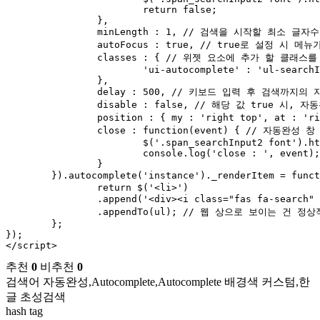
			return false;

		},

		minLength : 1, // 검색을 시작할 최소 글자수 (기본값: 1)

		autoFocus : true, // true로 설정 시 메뉴가 표시 될 때, 첫 번째 항목에 자동으로 초점이 맞춰짐

		classes : { // 위젯 요소에 추가 할 클래스를 지정( 일반적 'ui-autocomplete' : 'highlight')

			'ui-autocomplete' : 'ul-searchInput2'

		},

		delay : 500, // 키보드 입력 후 검색까지의 지연 시간(ms) (기본값: 300).

		disable : false, // 해당 값 true 시, 자동완성 기능 꺼짐

		position : { my : 'right top', at : 'right bottom'}, // 제안 메뉴의 위치를 식별

		close : function(event) { // 자동완성 창 닫아질 때의 이벤트

			$('.span_searchInput2 font').html('');

			console.log('close : ', event);

		}

	}).autocomplete('instance')._renderItem = function(ul, item ) { /* jQuery UI Autocomplete 위젯의 기본 목록 렌더링 방식을 사용자 정의(Customize)할 때 사용하는 핵심 메서드 */

		return $('<li>')

		.append('<div><i class="fas fa-search" aria-hidden="true"></i> '+ item.value+'</div>') /* HTML 커스터마이징 */

		.appendTo(ul); // 웹 상으로 보이는 건 정상적인 "소스" 인데 내부에서는 ㅅㅅ | 소스 에서 검색

	};

});

</script>
추천
0
비추천
0
검색어 자동완성,Autocomplete,Autocomplete 배경색 커스텀,한
글 초성검색
hash tag