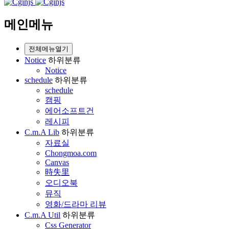
메인메뉴
전체메뉴열기
Notice
하위분류
Notice
schedule
하위분류
schedule
캠핑
에어소프트건
레시피
C.m.A Lib
하위분류
자료실
Chongmoa.com
Canvas
時失里
오디오북
뮤직
영화/드라마 리뷰
C.m.A Util
하위분류
Css Generator