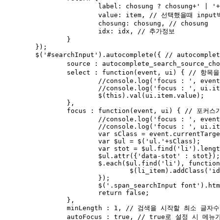
			label: chosung ? chosung+' | '+item : item, // 실제 검색어랑 비교 대상 : 자동완성창에 표시되는 데이터

			value: item, // 선택했을때 input박스에 입력되는 데이터

			chosung: chosung, // chosung

			idx: idx, // 추가정보

		}

	});

	$('#searchInput').autocomplete({ // autocomplete 구현 시작부

		source : autocomplete_search_source_chosung, //source 는 자동완성의 대상

		select : function(event, ui) { // 항목을 선택했을 때 발생하는 이벤트

			//console.log('focus : ', event);

			//console.log('focus : ', ui.item)

			$(this).val(ui.item.value);

		},

		focus : function(event, ui) { // 포커스가 이동할 때 발생하는 이벤트

			//console.log('focus : ', event);

			//console.log('focus : ', ui.item);

			var sClass = event.currentTarget.className.replace(/ /gi, '.');

			var $ul = $('ul.'+sClass);

			var stot = $ul.find('li').length;

			$ul.attr({'data-stot' : stot});

			$.each($ul.find('li'), function(index, li_item){

				$(li_item).addClass('idx-'+index+' num-'+(index+1)).attr({'data-idx' : index, 'data-num': (index+1)});

			});

			$('.span_searchInput font').html(' : '+ui.item.value);

			return false;

		},

		minLength : 1, // 검색을 시작할 최소 글자수 (기본값: 1)

		autoFocus : true, // true로 설정 시 메뉴가 표시 될 때, 첫 번째 항목에 자동으로 초점이 맞춰짐
