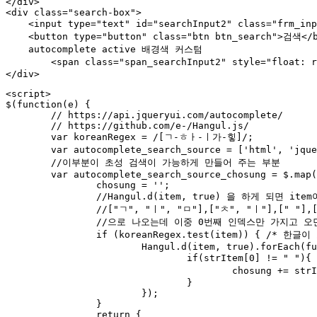
</div>

<div class="search-box">

    <input type="text" id="searchInput2" class="frm_in
    <button type="button" class="btn btn_search">검색</b
    autocomplete active 배경색 커스텀

	<span class="span_searchInput2" style="float: right; background: #f0f0f0 color: #2b2b2b; padding: 5px;border: 1px solid #ccc;"><i class="fas fa-search" aria-hidden="true"></i> 자동완성 배경색 <font></font></span>

</div>
<script>

$(function(e) {

	// https://api.jqueryui.com/autocomplete/

	// https://github.com/e-/Hangul.js/

	var koreanRegex = /[ㄱ-ㅎㅏ-ㅣ가-힣]/;

	var autocomplete_search_source = ['html', 'jquery', 'json', '알고리즘', '소스', '소스2', '소스3', '소스4', '소스5', '소스수정', '소스수정2', '소스수정3', '소스수정4', '소스수정5', '태그', '태그수정', '태그추가']; // 자동완성할 데이터 소스. 배열, URL, 함수를 받음.

	//이부분이 초성 검색이 가능하게 만들어 주는 부분

	var autocomplete_search_source_chosung = $.map(autocomplete_search_source, function(item, idx) {

		chosung = '';

		//Hangul.d(item, true) 을 하게 되면 item이 분해가 되어서 

		//["ㄱ", "ㅣ", "ㅁ"],["ㅊ", "ㅣ"],[" "],["ㅂ", "ㅗ", "ㄲ"],["ㅇ", "ㅡ", "ㅁ"],["ㅂ", "ㅏ", "ㅂ"]

		//으로 나오는데 이중 0번째 인덱스만 가지고 오면 초성이다.

		if (koreanRegex.test(item)) { /* 한글이 포함되어 있는지 체크 */ 

			Hangul.d(item, true).forEach(function(strItem, index) {

				if(strItem[0] != " "){	//띄어 쓰기가 아니면

					chosung += strItem[0];//초성 추가

				}

			});

		}

		return {
