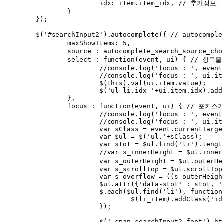
			idx: item.item_idx, // 추가정보

		}

	});

	$('#searchInput2').autocomplete({ // autocomplete 구현 시작부

		maxShowItems: 5,

		source : autocomplete_search_source_chosung2, //source 는 자동완성의 대상  

		select : function(event, ui) { // 항목을 선택했을 때 발생하는 이벤트

			//console.log('focus : ', event);

			//console.log('focus : ', ui.item)

			$(this).val(ui.item.value);

			$('ul li.idx-'+ui.item.idx).addClass('active');

		},

		focus : function(event, ui) { // 포커스가 이동할 때 발생하는 이벤트

			//console.log('focus : ', event);

			//console.log('focus : ', ui.item);

			var sClass = event.currentTarget.className.replace(/ /gi, '.');

			var $ul = $('ul.'+sClass);

			var stot = $ul.find('li').length;

			//var s_innerHeight = $ul.innerHeight(); // Window 기준 : 안쪽 창 영역의 높이와 너비

			var s_outerHeight = $ul.outerHeight(); // Window 기준 : 메뉴바, 툴바 모두 포함한 전체 창 영역의 높이와 너비

			var s_scrollTop = $ul.scrollTop();

			var s_overflow = ((s_outerHeight + s_scrollTop) >= 370) ? 'auto' : 'hidden';

			$ul.attr({'data-stot' : stot, 'data-outerHeight': s_outerHeight}).css('overflow-y', s_overflow);

			$.each($ul.find('li'), function(index, li_item){

				$(li_item).addClass('idx-'+index+' num-'+(index+1)).attr({'data-idx' : index, 'data-num': (index+1)});

			});

			$('.span_searchInput2 font').html(' : '+ui.item.value);
