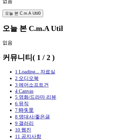
없음
오늘 본 C.m.A Util
0
오늘 본 C.m.A Util
없음
커뮤니티
(
1
/
2
)
1
Loading...
자료실
2
오디오북
3
에어소프트건
4
Canvas
5
영화/드라마 리뷰
6
뮤직
7
時失里
8
명대사/좋은글
9
갤러리
10
웹진
11
공지사항