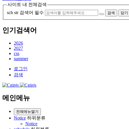
사이트 내 전체검색
sch str
검색어 필수
검색
닫기
인기검색어
2026
2027
css
summer
로그인
검색
메인메뉴
전체메뉴열기
Notice
하위분류
Notice