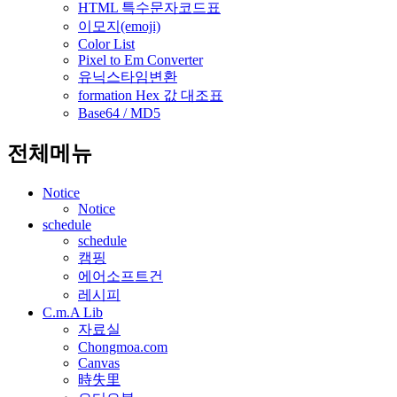
HTML 특수문자코드표
이모지(emoji)
Color List
Pixel to Em Converter
유닉스타임변환
formation Hex 값 대조표
Base64 / MD5
전체메뉴
Notice
Notice
schedule
schedule
캠핑
에어소프트건
레시피
C.m.A Lib
자료실
Chongmoa.com
Canvas
時失里