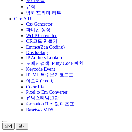
오디오북
뮤직
영화/드라마 리뷰
C.m.A Util
Css Generator
파비콘 생성
WebP Converter
QR코드 만들기
Emmet(Zen Coding)
Dns lookup
IP Address Lookup
도메인검색, Puny Code 변환
Keycode Event
HTML 특수문자코드표
이모지(emoji)
Color List
Pixel to Em Converter
유닉스타임변환
formation Hex 값 대조표
Base64 / MD5
닫기
열기