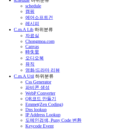
schedule
하위분류
schedule
캠핑
에어소프트건
레시피
C.m.A Lib
하위분류
자료실
Chongmoa.com
Canvas
時失里
오디오북
뮤직
영화/드라마 리뷰
C.m.A Util
하위분류
Css Generator
파비콘 생성
WebP Converter
QR코드 만들기
Emmet(Zen Coding)
Dns lookup
IP Address Lookup
도메인검색, Puny Code 변환
Keycode Event