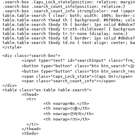
.search-box .Caps_Lock_state{position: relative; margin
.search-box .search_count_info{position: relative;}

.search-box .search_count_info strong{color: red !impor
table.table-search { clear: both; width: 100%; border-c
table.table-search thead th { background: #6f809a; colo
table.table-search tbody th { border: 1px solid #d6dce7
table.table-search tbody tr:nth-child(even) { backgroun
table.table-search tbody tr.tr-none {display: none;}

table.table-search tbody td { border: 1px solid #d6dce7
table.table-search tbody td.no { text-align: center; ba
</style>
<div class="search-box">

	<input type="text" id="searchInput" class="frm_input" placeholder="검색"/> 

	<button type="button" class="btn btn_search">검색</button>

	<button type="button" class="btn btn_search_reset btn-none">초기화</button>

	<span class="Caps_Lock_state">(Caps On)</span>

	<span class="search_count_info"></span>

</div>

<table class="ex-table table-search">

	<thead>

	  <tr>

		 <th nowrap>No.</th>

		 <th nowrap>이름</th>

		 <th nowrap>연락처</th>

		 <th nowrap>기타</th>

	  </tr>

	</thead>

	<tbody>
