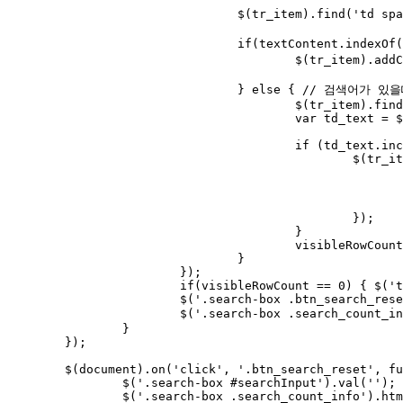
				$(tr_item).find('td span.highlight').contents().unwrap(); // 기존 하이라이트 제거 (unwrap)

				if(textContent.indexOf(sValue) == -1) { // 값이 없을때 -1 반환

					$(tr_item).addClass('tr-none'); // tr 숨김

				} else { // 검색어가 있을때

					$(tr_item).find('td.no').html((visibleRowCount + 1));

					var td_text = $(tr_item).find('td').text();

					if (td_text.includes(sValue)) {

						$(tr_item).find("td.search:contains('"+sValue+"')").each(function () {

							var regex = new RegExp("("+sValue+")", "gi");// 정규식 생성 (g: 전체, i: 대소문자 무시
							var regex_str = '<span class="highlight" style="background-color:yellow; color: red;">$1</span>'
							$(this).html( $(this).text().replace(regex, regex_str) );// 내용 치환 : 하이라이
						});

					}

					visibleRowCount++;

				}

			});

			if(visibleRowCount == 0) { $('table.table-search tbody').append(tr_empty_append_tag); }

			$('.search-box .btn_search_reset').removeClass('btn-none');

			$('.search-box .search_count_info').html('( <strong>'+visibleRowCount+'</strong>건 조회 )');

		}

	});

	$(document).on('click', '.btn_search_reset', function(e){ 

		$('.search-box #searchInput').val('');

		$('.search-box .search_count_info').html('');
