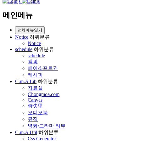
메인메뉴
전체메뉴열기
Notice
하위분류
Notice
schedule
하위분류
schedule
캠핑
에어소프트건
레시피
C.m.A Lib
하위분류
자료실
Chongmoa.com
Canvas
時失里
오디오북
뮤직
영화/드라마 리뷰
C.m.A Util
하위분류
Css Generator