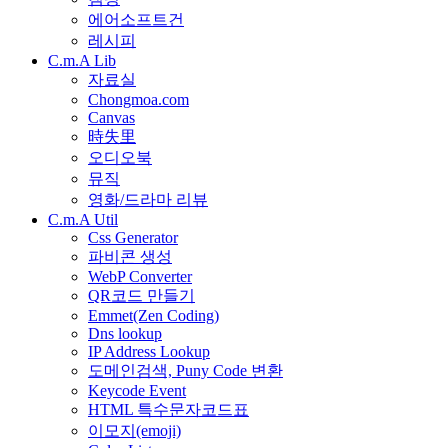
에어소프트건
레시피
C.m.A Lib
자료실
Chongmoa.com
Canvas
時失里
오디오북
뮤직
영화/드라마 리뷰
C.m.A Util
Css Generator
파비콘 생성
WebP Converter
QR코드 만들기
Emmet(Zen Coding)
Dns lookup
IP Address Lookup
도메인검색, Puny Code 변환
Keycode Event
HTML 특수문자코드표
이모지(emoji)