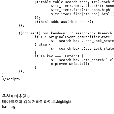
		$('table.table-search tbody tr').each(function (index, tr_item) {

			$(tr_item).removeClass('tr-none');

			$(tr_item).find('td span.highlight').contents().unwrap(); // 기존 하이라이트 제거 (unwrap)

			$(tr_item).find('td.no').html((index + 1));

		});

		$(this).addClass('btn-none');

	});

	$(document).on('keydown', '.search-box #searchInput', function(e){ 

		if ( e.originalEvent.getModifierState('CapsLock') ) {

			$('.search-box .Caps_Lock_state').show();

		} else {

			$('.search-box .Caps_Lock_state').hide();

		}

		if (e.key === 'Enter') {

			$('.search-box .btn_search').click();

			e.preventDefault();

		}

	});

});

</script>
추천
0
비추천
0
테이블조회,검색어하이라이트,highlight
hash tag