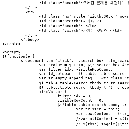
		<td class="search">주어진 문제를 해결하기 위한 명확하고 체계적인 절차, 방법 또는 순서</td>

	  </tr>

	  <tr>

		<td class="no" style="width:30px;" nowrap>6</td>

		<td class="search">사과</td>

		<td class="search">-</td>

		<td class="search">사과는 맛있어!</td>

	  </tr>

	</tbody>

</table>
<script>

$(function(e){

	$(document).on('click', '.search-box .btn_search', function(e){ 

		var sValue = $.trim( $('.search-box #searchInput').val() );

		var filter_idx, visibleRowCount;

		var td_colspan = $('table.table-search tbody tr:eq(0) td').length;

		var tr_empty_append_tag = '<tr class="tr_search_empty"><td colspan="'+td_colspan+'" style="height: 50px; line-height:50px; text-align: center; color: red;">데이타가 없습니다.</td></tr>';

		$('table.table-search tbody tr.tr_search_empty').remove();

		$('table.table-search tbody tr').removeClass('tr-none');

		if(sValue) {

			filter_idx = 0;

			visibleRowCount = 0;

			$('table.table-search tbody tr').filter(function(e) {

				var tr_item = this;

				var textContent = $(tr_item).find('td.search').text().toLowerCase(); // td.search 내의 요소들만 검색

				//var allContent = $(tr_item).text().toLowerCase(); // 전체 요소 검색시

				// $(this).toggle($(this).text().toLowerCase().indexOf(sValue) > -1); // 일반적
