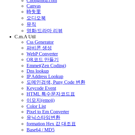
Chongmoa.com
Canvas
時失里
오디오북
뮤직
영화/드라마 리뷰
C.m.A Util
Css Generator
파비콘 생성
WebP Converter
QR코드 만들기
Emmet(Zen Coding)
Dns lookup
IP Address Lookup
도메인검색, Puny Code 변환
Keycode Event
HTML 특수문자코드표
이모지(emoji)
Color List
Pixel to Em Converter
유닉스타임변환
formation Hex 값 대조표
Base64 / MD5