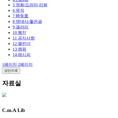
5
영화/드라마 리뷰
6
뮤직
7
時失里
8
명대사/좋은글
9
갤러리
10
웹진
11
공지사항
12
캘린더
13
캠핑
14
레시피
1
페이지
2
페이지
상단으로
자료실
C.m.A Lib