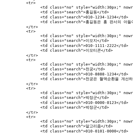
	  <tr>

		<td class="no" style="width:30px;" nowrap>1</td>

		<td class="search">홍길동</td>

		<td class="search">010-1234-1234</td>

		<td class="search">홍길동은 홍 판서의 아들이면서도 그를 아버지라고 부르지 못했어요</td>

	  </tr>

	  <tr>

		<td class="no" style="width:30px;" nowrap>2</td>

		<td class="search">이모지</td>

		<td class="search">010-1111-2222</td>

		<td class="search">이모티콘</td>

	  </tr>

	  <tr>

		<td class="no" style="width:30px;" nowrap>3</td>

		<td class="search">천궁</td>

		<td class="search">010-8888-1234</td>

		<td class="search">천궁은 혈액순환을 개선하고 두통을 완화하는 데 효과적인 한방 약재</td>

	  </tr>

	  <tr>

		<td class="no" style="width:30px;" nowrap>4</td>

		<td class="search">박장군</td>

		<td class="search">010-0000-0123</td>

		<td class="search">박장군</td>

	  </tr>

	  <tr>

		<td class="no" style="width:30px;" nowrap>5</td>

		<td class="search">알고리즘</td>

		<td class="search">010-0101-0000</td>
