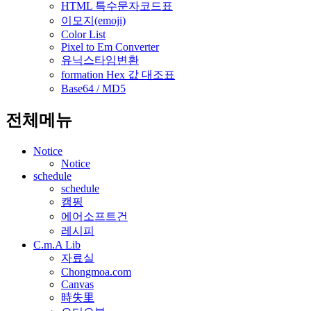
HTML 특수문자코드표
이모지(emoji)
Color List
Pixel to Em Converter
유닉스타임변환
formation Hex 값 대조표
Base64 / MD5
전체메뉴
Notice
Notice
schedule
schedule
캠핑
에어소프트건
레시피
C.m.A Lib
자료실
Chongmoa.com
Canvas
時失里