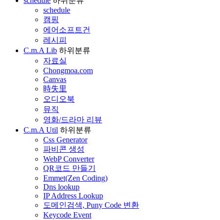
schedule
하위분류
schedule
캠핑
에어소프트건
레시피
C.m.A Lib
하위분류
자료실
Chongmoa.com
Canvas
時失里
오디오북
뮤직
영화/드라마 리뷰
C.m.A Util
하위분류
Css Generator
파비콘 생성
WebP Converter
QR코드 만들기
Emmet(Zen Coding)
Dns lookup
IP Address Lookup
도메인검색, Puny Code 변환
Keycode Event