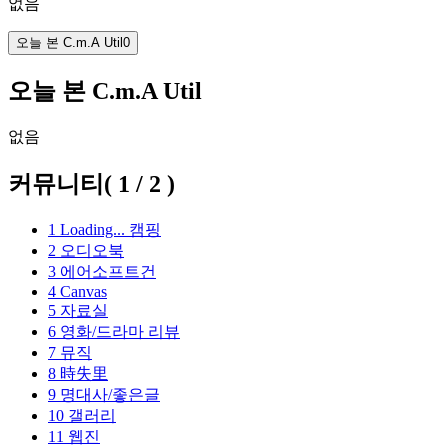
없음
오늘 본 C.m.A Util
0
오늘 본 C.m.A Util
없음
커뮤니티
(
1
/
2
)
1
Loading...
캠핑
2
오디오북
3
에어소프트건
4
Canvas
5
자료실
6
영화/드라마 리뷰
7
뮤직
8
時失里
9
명대사/좋은글
10
갤러리
11
웹진