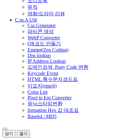
오디오북
뮤직
영화/드라마 리뷰
C.m.A Util
Css Generator
파비콘 생성
WebP Converter
QR코드 만들기
Emmet(Zen Coding)
Dns lookup
IP Address Lookup
도메인검색, Puny Code 변환
Keycode Event
HTML 특수문자코드표
이모지(emoji)
Color List
Pixel to Em Converter
유닉스타임변환
formation Hex 값 대조표
Base64 / MD5
닫기
열기