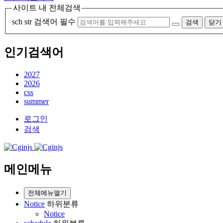
사이트 내 전체검색
sch str
검색어 필수
검색
닫기
인기검색어
2027
2026
css
summer
로그인
검색
메인메뉴
전체메뉴열기
Notice
하위분류
Notice