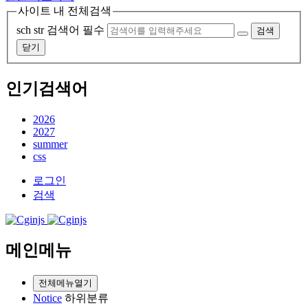
사이트 내 전체검색
sch str
검색어 필수
검색
닫기
인기검색어
2026
2027
summer
css
로그인
검색
메인메뉴
전체메뉴열기
Notice
하위분류