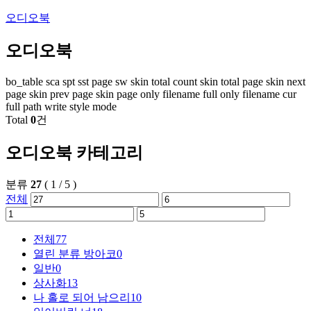
오디오북
오디오북
bo_table
sca
spt
sst
page
sw
skin total count
skin total page
skin next
page
skin prev page
skin page
only filename
full only filename
cur
full path
write style mode
Total
0
건
오디오북 카테고리
분류
27
(
1
/
5
)
전체
전체
77
열린 분류
방아코
0
일반
0
상사화
13
나 홀로 되어 남으리
10