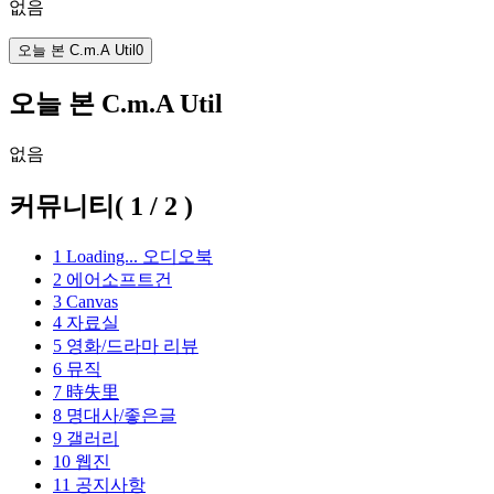
없음
오늘 본 C.m.A Util
0
오늘 본 C.m.A Util
없음
커뮤니티
(
1
/
2
)
1
Loading...
오디오북
2
에어소프트건
3
Canvas
4
자료실
5
영화/드라마 리뷰
6
뮤직
7
時失里
8
명대사/좋은글
9
갤러리
10
웹진
11
공지사항