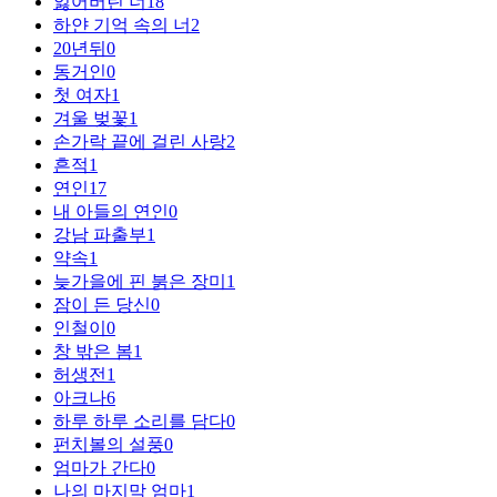
잃어버린 너
18
하얀 기억 속의 너
2
20년뒤
0
동거인
0
첫 여자
1
겨울 벚꽃
1
손가락 끝에 걸린 사랑
2
흔적
1
연인
17
내 아들의 연인
0
강남 파출부
1
약속
1
늦가을에 핀 붉은 장미
1
잠이 든 당신
0
인철이
0
창 밖은 봄
1
허생전
1
아크나
6
하루 하루 소리를 담다
0
펀치볼의 설풍
0
엄마가 간다
0
나의 마지막 엄마
1