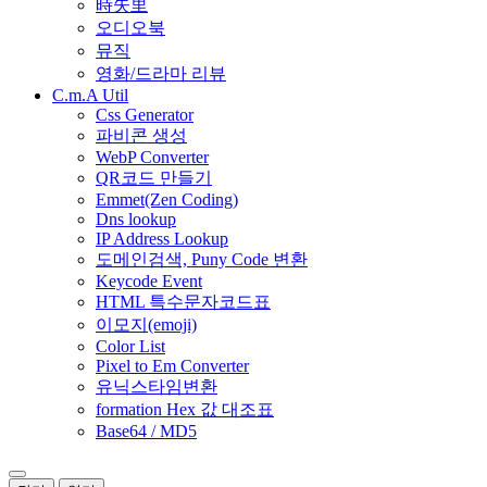
時失里
오디오북
뮤직
영화/드라마 리뷰
C.m.A Util
Css Generator
파비콘 생성
WebP Converter
QR코드 만들기
Emmet(Zen Coding)
Dns lookup
IP Address Lookup
도메인검색, Puny Code 변환
Keycode Event
HTML 특수문자코드표
이모지(emoji)
Color List
Pixel to Em Converter
유닉스타임변환
formation Hex 값 대조표
Base64 / MD5