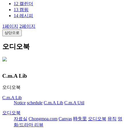
12
캘린더
13
캠핑
14
레시피
1
페이지
2
페이지
상단으로
오디오북
C.m.A Lib
오디오북
C.m.A Lib
Notice
schedule
C.m.A Lib
C.m.A Util
오디오북
자료실
Chongmoa.com
Canvas
時失里
오디오북
뮤직
영
화/드라마 리뷰