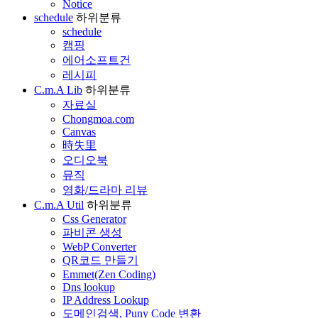
Notice
schedule
하위분류
schedule
캠핑
에어소프트건
레시피
C.m.A Lib
하위분류
자료실
Chongmoa.com
Canvas
時失里
오디오북
뮤직
영화/드라마 리뷰
C.m.A Util
하위분류
Css Generator
파비콘 생성
WebP Converter
QR코드 만들기
Emmet(Zen Coding)
Dns lookup
IP Address Lookup
도메인검색, Puny Code 변환