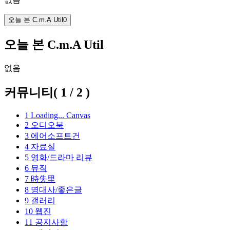
오늘 본 C.m.A Util
0
오늘 본 C.m.A Util
없음
커뮤니티
(
1
/
2
)
1
Loading...
Canvas
2
오디오북
3
에어소프트건
4
자료실
5
영화/드라마 리뷰
6
뮤직
7
時失里
8
명대사/좋은글
9
갤러리
10
웹진
11
공지사항