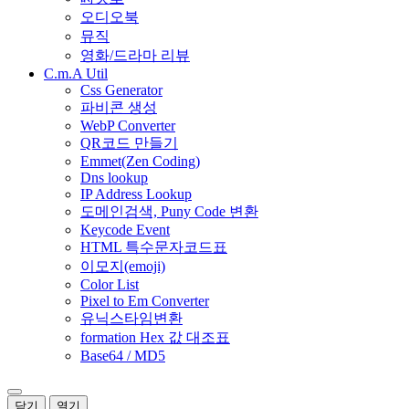
오디오북
뮤직
영화/드라마 리뷰
C.m.A Util
Css Generator
파비콘 생성
WebP Converter
QR코드 만들기
Emmet(Zen Coding)
Dns lookup
IP Address Lookup
도메인검색, Puny Code 변환
Keycode Event
HTML 특수문자코드표
이모지(emoji)
Color List
Pixel to Em Converter
유닉스타임변환
formation Hex 값 대조표
Base64 / MD5
닫기
열기