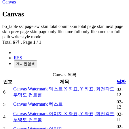
Canvas
Canvas
bo_table
sst
page
sw
skin total count
skin total page
skin next page
skin prev page
skin page
only filename
full only filename
cur full
path
write style mode
Total
6
건
, Page
1
/
1
RSS
게시판검색
Canvas 목록
번호
제목
날짜
Canvas Watermark 텍스트 X 좌표, Y 좌표, 회전각도,
02-
6
12
투명도 컨트롤
02-
Canvas Watermark 텍스트
5
12
Canvas Watermark 이미지 X 좌표, Y 좌표, 회전각도,
02-
4
11
투명도 컨트롤
02-
Canvas Watermark 이미지