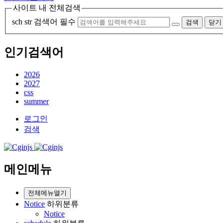
사이트 내 전체검색
sch str
검색어 필수
검색
닫기
인기검색어
2026
2027
css
summer
로그인
검색
메인메뉴
전체메뉴열기
Notice
하위분류
Notice