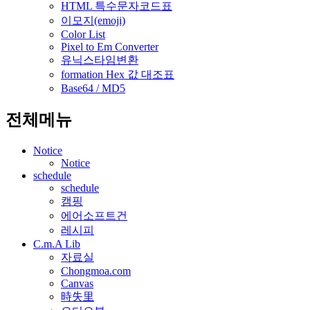
HTML 특수문자코드표
이모지(emoji)
Color List
Pixel to Em Converter
유닉스타임변환
formation Hex 값 대조표
Base64 / MD5
전체메뉴
Notice
Notice
schedule
schedule
캠핑
에어소프트건
레시피
C.m.A Lib
자료실
Chongmoa.com
Canvas
時失里