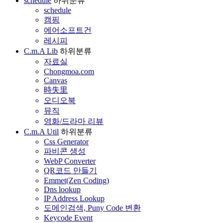
schedule
하위분류
schedule
캠핑
에어소프트건
레시피
C.m.A Lib
하위분류
자료실
Chongmoa.com
Canvas
時失里
오디오북
뮤직
영화/드라마 리뷰
C.m.A Util
하위분류
Css Generator
파비콘 생성
WebP Converter
QR코드 만들기
Emmet(Zen Coding)
Dns lookup
IP Address Lookup
도메인검색, Puny Code 변환
Keycode Event