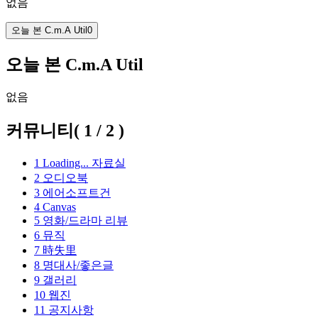
없음
오늘 본 C.m.A Util
0
오늘 본 C.m.A Util
없음
커뮤니티
(
1
/
2
)
1
Loading...
자료실
2
오디오북
3
에어소프트건
4
Canvas
5
영화/드라마 리뷰
6
뮤직
7
時失里
8
명대사/좋은글
9
갤러리
10
웹진
11
공지사항