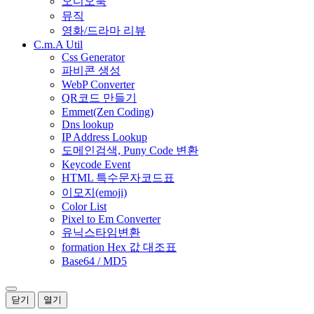
오디오북
뮤직
영화/드라마 리뷰
C.m.A Util
Css Generator
파비콘 생성
WebP Converter
QR코드 만들기
Emmet(Zen Coding)
Dns lookup
IP Address Lookup
도메인검색, Puny Code 변환
Keycode Event
HTML 특수문자코드표
이모지(emoji)
Color List
Pixel to Em Converter
유닉스타임변환
formation Hex 값 대조표
Base64 / MD5
닫기
열기