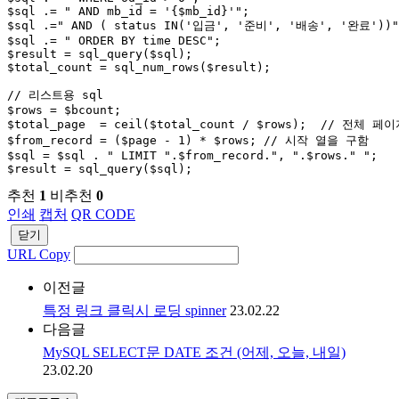
$sql .= " AND mb_id = '{$mb_id}'";

$sql .=" AND ( status IN('입금', '준비', '배송', '완료'))";
$sql .= " ORDER BY time DESC";

$result = sql_query($sql);

$total_count = sql_num_rows($result);

// 리스트용 sql

$rows = $bcount;

$total_page  = ceil($total_count / $rows);  // 전체 페
$from_record = ($page - 1) * $rows; // 시작 열을 구함

$sql = $sql . " LIMIT ".$from_record.", ".$rows." ";

$result = sql_query($sql);
추천
1
비추천
0
인쇄
캡처
QR CODE
닫기
URL Copy
이전글
특정 링크 클릭시 로딩 spinner
23.02.22
다음글
MySQL SELECT문 DATE 조건 (어제, 오늘, 내일)
23.02.20