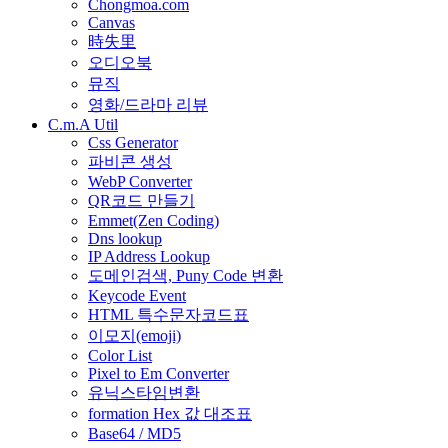
Chongmoa.com
Canvas
時失里
오디오북
뮤직
영화/드라마 리뷰
C.m.A Util
Css Generator
파비콘 생성
WebP Converter
QR코드 만들기
Emmet(Zen Coding)
Dns lookup
IP Address Lookup
도메인검색, Puny Code 변환
Keycode Event
HTML 특수문자코드표
이모지(emoji)
Color List
Pixel to Em Converter
유닉스타임변환
formation Hex 값 대조표
Base64 / MD5