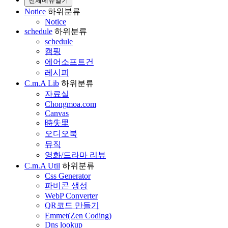
전체메뉴열기
Notice
하위분류
Notice
schedule
하위분류
schedule
캠핑
에어소프트건
레시피
C.m.A Lib
하위분류
자료실
Chongmoa.com
Canvas
時失里
오디오북
뮤직
영화/드라마 리뷰
C.m.A Util
하위분류
Css Generator
파비콘 생성
WebP Converter
QR코드 만들기
Emmet(Zen Coding)
Dns lookup