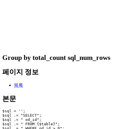
Group by total_count sql_num_rows
페이지 정보
목록
본문
$sql = '';

$sql .= "SELECT";

$sql .= " od_id";

$sql .= " FROM {$table}";

$sql .= " WHERE od_id > 0";
