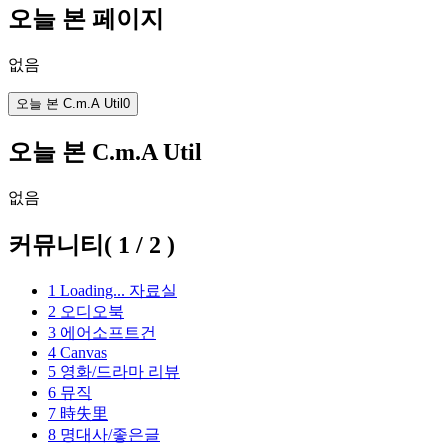
오늘 본 페이지
없음
오늘 본 C.m.A Util
0
오늘 본 C.m.A Util
없음
커뮤니티
(
1
/
2
)
1
Loading...
자료실
2
오디오북
3
에어소프트건
4
Canvas
5
영화/드라마 리뷰
6
뮤직
7
時失里
8
명대사/좋은글