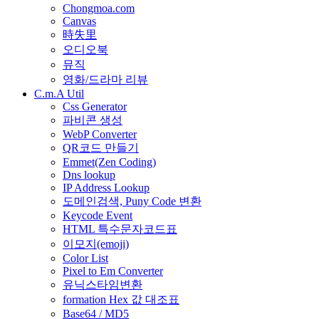
Chongmoa.com
Canvas
時失里
오디오북
뮤직
영화/드라마 리뷰
C.m.A Util
Css Generator
파비콘 생성
WebP Converter
QR코드 만들기
Emmet(Zen Coding)
Dns lookup
IP Address Lookup
도메인검색, Puny Code 변환
Keycode Event
HTML 특수문자코드표
이모지(emoji)
Color List
Pixel to Em Converter
유닉스타임변환
formation Hex 값 대조표
Base64 / MD5