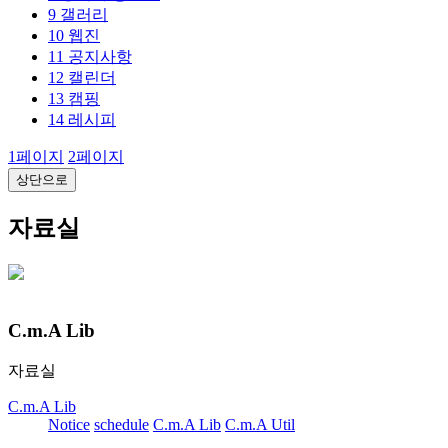
9
갤러리
10
웹진
11
공지사항
12
캘린더
13
캠핑
14
레시피
1
페이지
2
페이지
상단으로
자료실
C.m.A Lib
자료실
C.m.A Lib
Notice
schedule
C.m.A Lib
C.m.A Util