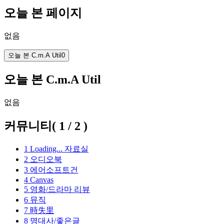
오늘 본 페이지
없음
오늘 본 C.m.A Util
0
오늘 본 C.m.A Util
없음
커뮤니티
(
1
/
2
)
1
Loading...
자료실
2
오디오북
3
에어소프트건
4
Canvas
5
영화/드라마 리뷰
6
뮤직
7
時失里
8
명대사/좋은글