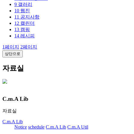
9
갤러리
10
웹진
11
공지사항
12
캘린더
13
캠핑
14
레시피
1
페이지
2
페이지
상단으로
자료실
C.m.A Lib
자료실
C.m.A Lib
Notice
schedule
C.m.A Lib
C.m.A Util