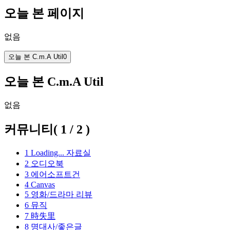
오늘 본 페이지
없음
오늘 본 C.m.A Util
0
오늘 본 C.m.A Util
없음
커뮤니티
(
1
/
2
)
1
Loading...
자료실
2
오디오북
3
에어소프트건
4
Canvas
5
영화/드라마 리뷰
6
뮤직
7
時失里
8
명대사/좋은글