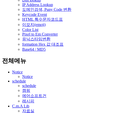
Dns lookup
IP Address Lookup
도메인검색, Puny Code 변환
Keycode Event
HTML 특수문자코드표
이모지(emoji)
Color List
Pixel to Em Converter
유닉스타임변환
formation Hex 값 대조표
Base64 / MD5
전체메뉴
Notice
Notice
schedule
schedule
캠핑
에어소프트건
레시피
C.m.A Lib
자료실