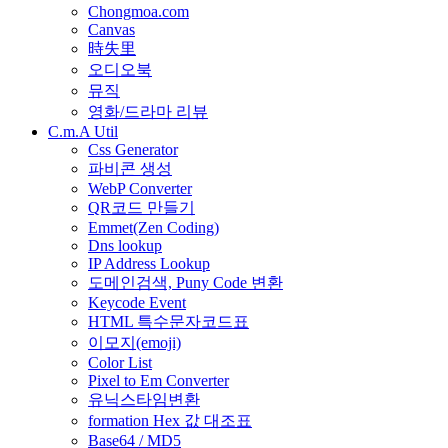
Chongmoa.com
Canvas
時失里
오디오북
뮤직
영화/드라마 리뷰
C.m.A Util
Css Generator
파비콘 생성
WebP Converter
QR코드 만들기
Emmet(Zen Coding)
Dns lookup
IP Address Lookup
도메인검색, Puny Code 변환
Keycode Event
HTML 특수문자코드표
이모지(emoji)
Color List
Pixel to Em Converter
유닉스타임변환
formation Hex 값 대조표
Base64 / MD5