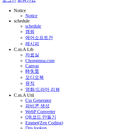
로그인
회원가입
Notice
Notice
schedule
schedule
캠핑
에어소프트건
레시피
C.m.A Lib
자료실
Chongmoa.com
Canvas
時失里
오디오북
뮤직
영화/드라마 리뷰
C.m.A Util
Css Generator
파비콘 생성
WebP Converter
QR코드 만들기
Emmet(Zen Coding)
Dns lookup