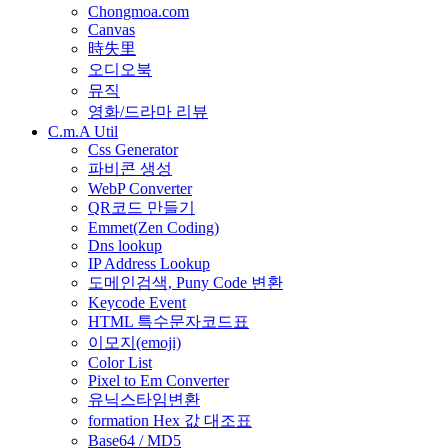
Chongmoa.com
Canvas
時失里
오디오북
뮤직
영화/드라마 리뷰
C.m.A Util
Css Generator
파비콘 생성
WebP Converter
QR코드 만들기
Emmet(Zen Coding)
Dns lookup
IP Address Lookup
도메인검색, Puny Code 변환
Keycode Event
HTML 특수문자코드표
이모지(emoji)
Color List
Pixel to Em Converter
유닉스타임변환
formation Hex 값 대조표
Base64 / MD5