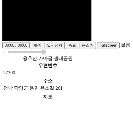
볼륨
00:00
/
00:00
재생
일시정지
종료
음소거
Fullscreen
:
용추산 가마골 생태공원
우편번호
57300
주소
전남 담양군 용면 용소길 261
지도