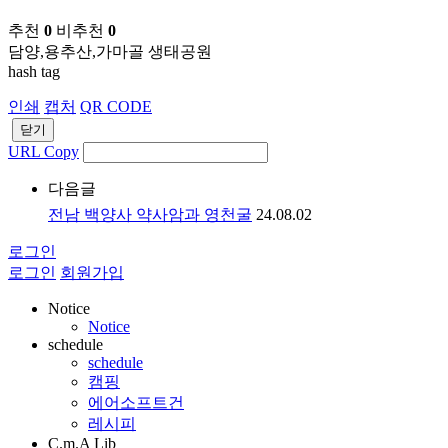
추천
0
비추천
0
담양,용추산,가마골 생태공원
hash tag
인쇄
캡처
QR CODE
닫기
URL Copy
다음글
전남 백양사 약사암과 영천굴
24.08.02
로그인
로그인
회원가입
Notice
Notice
schedule
schedule
캠핑
에어소프트건
레시피
C.m.A Lib