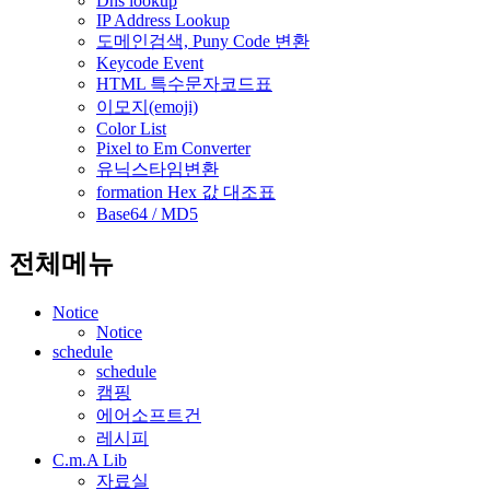
Dns lookup
IP Address Lookup
도메인검색, Puny Code 변환
Keycode Event
HTML 특수문자코드표
이모지(emoji)
Color List
Pixel to Em Converter
유닉스타임변환
formation Hex 값 대조표
Base64 / MD5
전체메뉴
Notice
Notice
schedule
schedule
캠핑
에어소프트건
레시피
C.m.A Lib
자료실