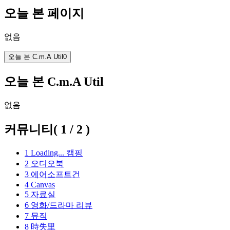
오늘 본 페이지
없음
오늘 본 C.m.A Util
0
오늘 본 C.m.A Util
없음
커뮤니티
(
1
/
2
)
1
Loading...
캠핑
2
오디오북
3
에어소프트건
4
Canvas
5
자료실
6
영화/드라마 리뷰
7
뮤직
8
時失里