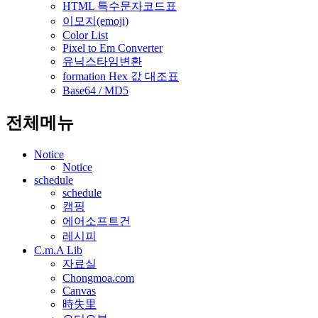
HTML 특수문자코드표
이모지(emoji)
Color List
Pixel to Em Converter
유닉스타임변환
formation Hex 값 대조표
Base64 / MD5
전체메뉴
Notice
Notice
schedule
schedule
캠핑
에어소프트건
레시피
C.m.A Lib
자료실
Chongmoa.com
Canvas
時失里