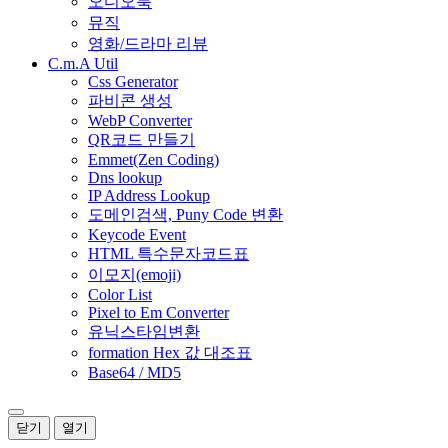
오디오북
뮤직
영화/드라마 리뷰
C.m.A Util
Css Generator
파비콘 생성
WebP Converter
QR코드 만들기
Emmet(Zen Coding)
Dns lookup
IP Address Lookup
도메인검색, Puny Code 변환
Keycode Event
HTML 특수문자코드표
이모지(emoji)
Color List
Pixel to Em Converter
유닉스타임변환
formation Hex 값 대조표
Base64 / MD5
닫기
열기