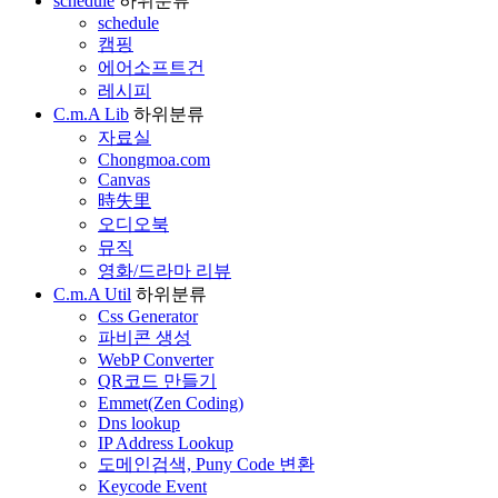
schedule
하위분류
schedule
캠핑
에어소프트건
레시피
C.m.A Lib
하위분류
자료실
Chongmoa.com
Canvas
時失里
오디오북
뮤직
영화/드라마 리뷰
C.m.A Util
하위분류
Css Generator
파비콘 생성
WebP Converter
QR코드 만들기
Emmet(Zen Coding)
Dns lookup
IP Address Lookup
도메인검색, Puny Code 변환
Keycode Event