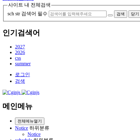
사이트 내 전체검색
sch str
검색어 필수
검색
닫기
인기검색어
2027
2026
css
summer
로그인
검색
메인메뉴
전체메뉴열기
Notice
하위분류
Notice