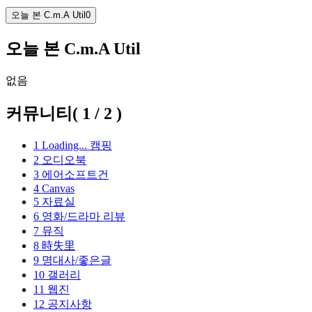
오늘 본 C.m.A Util
0
오늘 본 C.m.A Util
없음
커뮤니티
(
1
/
2
)
1
Loading...
캠핑
2
오디오북
3
에어소프트건
4
Canvas
5
자료실
6
영화/드라마 리뷰
7
뮤직
8
時失里
9
명대사/좋은글
10
갤러리
11
웹진
12
공지사항