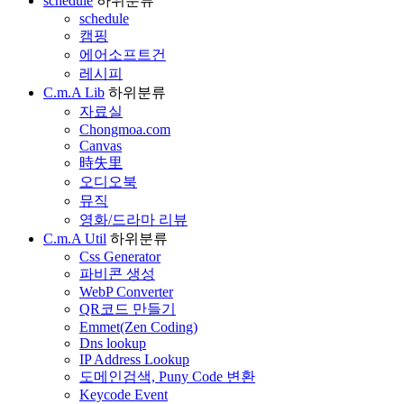
schedule
하위분류
schedule
캠핑
에어소프트건
레시피
C.m.A Lib
하위분류
자료실
Chongmoa.com
Canvas
時失里
오디오북
뮤직
영화/드라마 리뷰
C.m.A Util
하위분류
Css Generator
파비콘 생성
WebP Converter
QR코드 만들기
Emmet(Zen Coding)
Dns lookup
IP Address Lookup
도메인검색, Puny Code 변환
Keycode Event