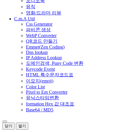
오디오북
뮤직
영화/드라마 리뷰
C.m.A Util
Css Generator
파비콘 생성
WebP Converter
QR코드 만들기
Emmet(Zen Coding)
Dns lookup
IP Address Lookup
도메인검색, Puny Code 변환
Keycode Event
HTML 특수문자코드표
이모지(emoji)
Color List
Pixel to Em Converter
유닉스타임변환
formation Hex 값 대조표
Base64 / MD5
닫기
열기