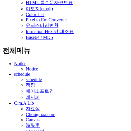
HTML 특수문자코드표
이모지(emoji)
Color List
Pixel to Em Converter
유닉스타임변환
formation Hex 값 대조표
Base64 / MD5
전체메뉴
Notice
Notice
schedule
schedule
캠핑
에어소프트건
레시피
C.m.A Lib
자료실
Chongmoa.com
Canvas
時失里