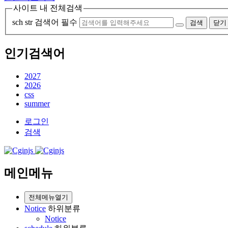
사이트 내 전체검색
sch str
검색어 필수
검색
닫기
인기검색어
2027
2026
css
summer
로그인
검색
메인메뉴
전체메뉴열기
Notice
하위분류
Notice