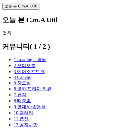
오늘 본 C.m.A Util
0
오늘 본 C.m.A Util
없음
커뮤니티
(
1
/
2
)
1
Loading...
캠핑
2
오디오북
3
에어소프트건
4
Canvas
5
자료실
6
영화/드라마 리뷰
7
뮤직
8
時失里
9
명대사/좋은글
10
갤러리
11
웹진
12
공지사항