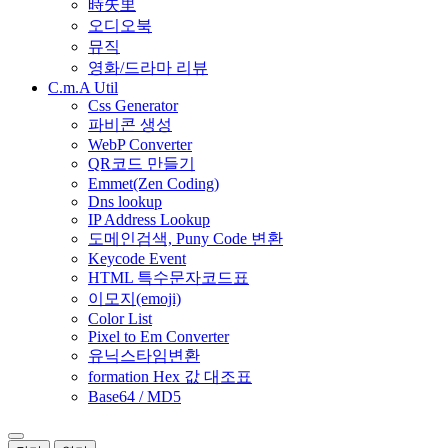
時失里
오디오북
뮤직
영화/드라마 리뷰
C.m.A Util
Css Generator
파비콘 생성
WebP Converter
QR코드 만들기
Emmet(Zen Coding)
Dns lookup
IP Address Lookup
도메인검색, Puny Code 변환
Keycode Event
HTML 특수문자코드표
이모지(emoji)
Color List
Pixel to Em Converter
유닉스타임변환
formation Hex 값 대조표
Base64 / MD5