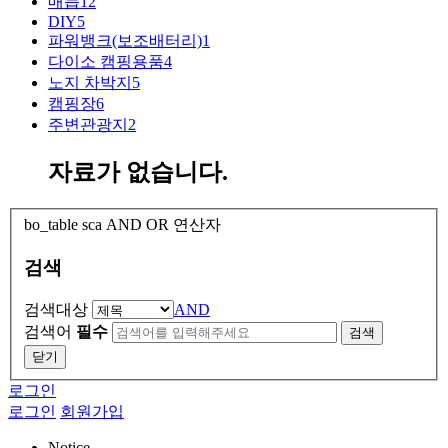
매듭
12
DIY
5
파워뱅크(보조배터리)
1
다이소 캠핑용품
4
노지 차박지
5
캠핑장
6
주변관광지
2
자료가 없습니다.
bo_table
sca
AND OR 연산자
검색
검색대상
AND
검색어
필수
검색
닫기
로그인
로그인
회원가입
Notice