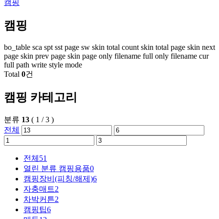
캠핑
캠핑
bo_table
sca
spt
sst
page
sw
skin total count
skin total page
skin next
page
skin prev page
skin page
only filename
full only filename
cur
full path
write style mode
Total
0
건
캠핑 카테고리
분류
13
(
1
/
3
)
전체
전체
51
열린 분류
캠핑용품
0
캠핑장비(피칭/해제)
6
자충매트
2
차박커튼
2
캠핑팁
6