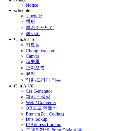
Notice
schedule
schedule
캠핑
에어소프트건
레시피
C.m.A Lib
자료실
Chongmoa.com
Canvas
時失里
오디오북
뮤직
영화/드라마 리뷰
C.m.A Util
Css Generator
파비콘 생성
WebP Converter
QR코드 만들기
Emmet(Zen Coding)
Dns lookup
IP Address Lookup
도메인검색, Puny Code 변환