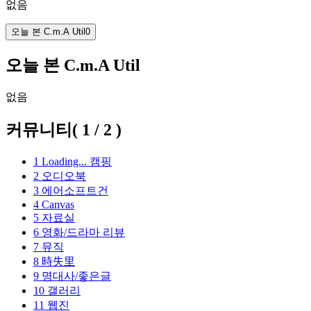
없음
오늘 본 C.m.A Util
0
오늘 본 C.m.A Util
없음
커뮤니티
(
1
/
2
)
1
Loading...
캠핑
2
오디오북
3
에어소프트건
4
Canvas
5
자료실
6
영화/드라마 리뷰
7
뮤직
8
時失里
9
명대사/좋은글
10
갤러리
11
웹진