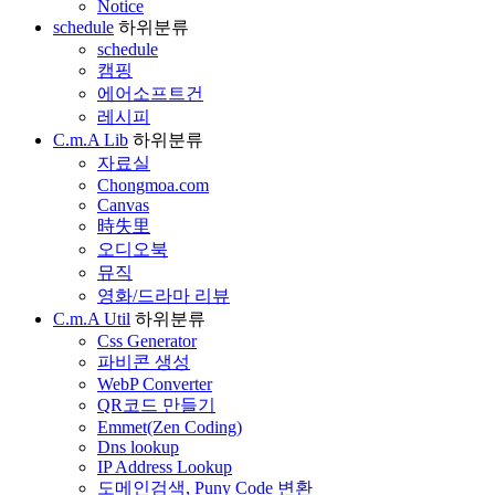
Notice
schedule
하위분류
schedule
캠핑
에어소프트건
레시피
C.m.A Lib
하위분류
자료실
Chongmoa.com
Canvas
時失里
오디오북
뮤직
영화/드라마 리뷰
C.m.A Util
하위분류
Css Generator
파비콘 생성
WebP Converter
QR코드 만들기
Emmet(Zen Coding)
Dns lookup
IP Address Lookup
도메인검색, Puny Code 변환