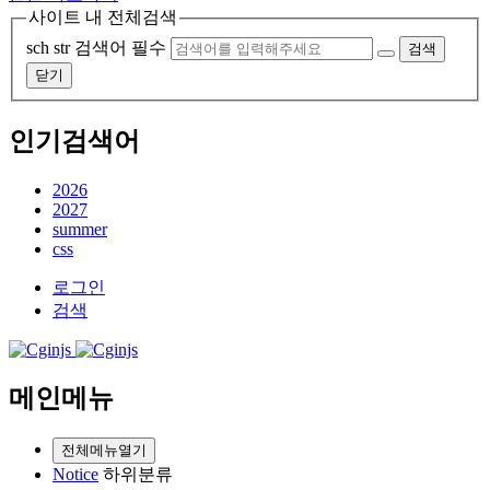
사이트 내 전체검색
sch str
검색어 필수
검색
닫기
인기검색어
2026
2027
summer
css
로그인
검색
메인메뉴
전체메뉴열기
Notice
하위분류