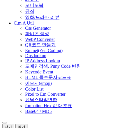
오디오북
뮤직
영화/드라마 리뷰
C.m.A Util
Css Generator
파비콘 생성
WebP Converter
QR코드 만들기
Emmet(Zen Coding)
Dns lookup
IP Address Lookup
도메인검색, Puny Code 변환
Keycode Event
HTML 특수문자코드표
이모지(emoji)
Color List
Pixel to Em Converter
유닉스타임변환
formation Hex 값 대조표
Base64 / MD5
닫기
열기