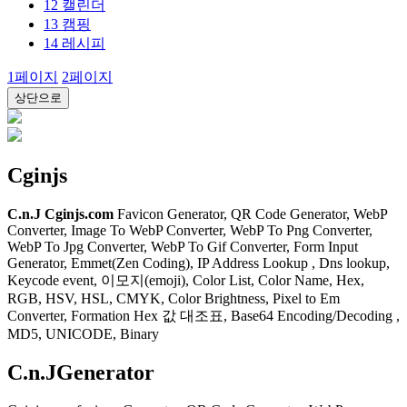
12
캘린더
13
캠핑
14
레시피
1
페이지
2
페이지
상단으로
Cginjs
C.n.J
Cginjs.com
Favicon Generator, QR Code Generator, WebP
Converter, Image To WebP Converter, WebP To Png Converter,
WebP To Jpg Converter, WebP To Gif Converter, Form Input
Generator, Emmet(Zen Coding), IP Address Lookup , Dns lookup,
Keycode event, 이모지(emoji), Color List, Color Name, Hex,
RGB, HSV, HSL, CMYK, Color Brightness, Pixel to Em
Converter, Formation Hex 값 대조표, Base64 Encoding/Decoding ,
MD5, UNICODE, Binary
C.n.J
Generator