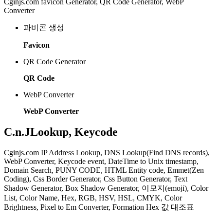
Cginjs.com favicon Generator, QR Code Generator, WebP
Converter
파비콘 생성
Favicon
QR Code Generator
QR Code
WebP Converter
WebP Converter
C.n.J
Lookup, Keycode
Cginjs.com IP Address Lookup, DNS Lookup(Find DNS records),
WebP Converter, Keycode event, DateTime to Unix timestamp,
Domain Search, PUNY CODE, HTML Entity code, Emmet(Zen
Coding), Css Border Generator, Css Button Generator, Text
Shadow Generator, Box Shadow Generator, 이모지(emoji), Color
List, Color Name, Hex, RGB, HSV, HSL, CMYK, Color
Brightness, Pixel to Em Converter, Formation Hex 값 대조표