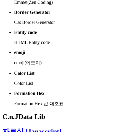
Emmet(Zen Coding)
Border Generator
Css Border Generator
Entity code
HTML Entity code
emoji
emoji(이모지)
Color List
Color List
Formation Hex
Formation Hex 값 대조표
C.n.J
Data Lib
자료실
[Javascript]