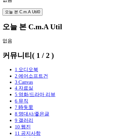
오늘 본 C.m.A Util
0
오늘 본 C.m.A Util
없음
커뮤니티
(
1
/
2
)
1
오디오북
2
에어소프트건
3
Canvas
4
자료실
5
영화/드라마 리뷰
6
뮤직
7
時失里
8
명대사/좋은글
9
갤러리
10
웹진
11
공지사항